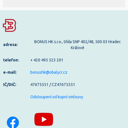
BONUS HK s.r.o., třída SNP 402/48, 500 03 Hradec
adresa:
Králové
telefon:
+ 420 495 523 201
e-mail:
bonushk@obalycr.cz
IČ/DIČ:
47675551 / CZ47675551
Odstoupení od kupní smlouvy