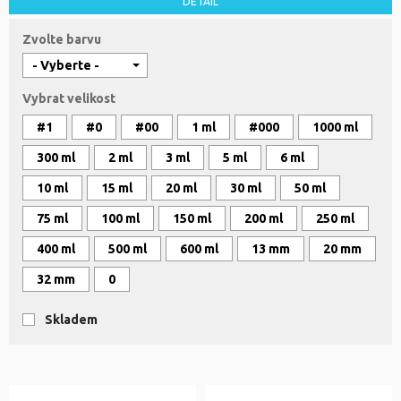
DETAIL
Zvolte barvu
Vybrat velikost
#1
#0
#00
1 ml
#000
1000 ml
300 ml
2 ml
3 ml
5 ml
6 ml
10 ml
15 ml
20 ml
30 ml
50 ml
75 ml
100 ml
150 ml
200 ml
250 ml
400 ml
500 ml
600 ml
13 mm
20 mm
32 mm
0
Skladem