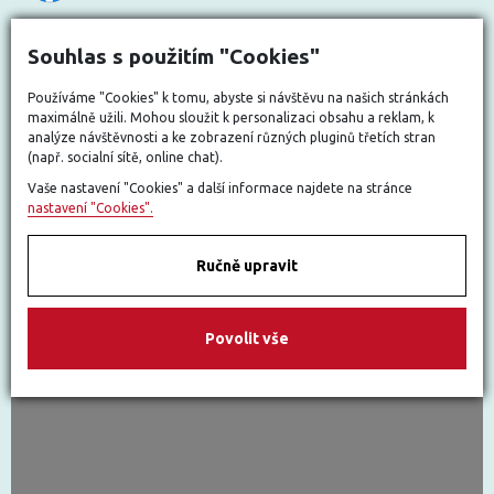
Souhlas s použitím "Cookies"
Používáme "Cookies" k tomu, abyste si návštěvu na našich stránkách
maximálně užili. Mohou sloužit k personalizaci obsahu a reklam, k
analýze návštěvnosti a ke zobrazení různých pluginů třetích stran
(např. socialní sítě, online chat).
Vaše nastavení "Cookies" a další informace najdete na stránce
nastavení "Cookies".
Ručně upravit
Povolit vše
Nastavit cookies