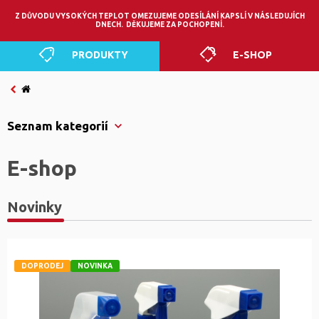
0
Z DŮVODU VYSOKÝCH TEPLOT OMEZUJEME ODESÍLÁNÍ KAPSLÍ V NÁSLEDUJÍCH
DNECH. DĚKUJEME ZA POCHOPENÍ.
PRODUKTY
E-SHOP
Seznam kategorií
E-shop
Novinky
DOPRODEJ
NOVINKA