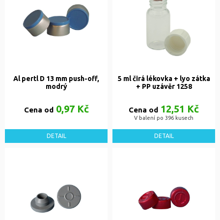
Al pertl D 13 mm push-off,
5 ml čirá lékovka + lyo zátka
modrý
+ PP uzávěr 1258
0,97 Kč
12,51 Kč
Cena od
Cena od
V balení po 396 kusech
DETAIL
DETAIL