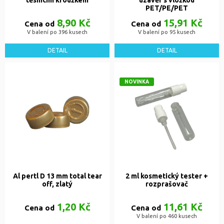
těsnicím kroužkem
uzávěr s vložkou
PET/PE/PET
8,90 Kč
15,91 Kč
Cena od
Cena od
V balení po 396 kusech
V balení po 95 kusech
DETAIL
DETAIL
NOVINKA
Al pertl D 13 mm total tear
2 ml kosmetický tester +
off, zlatý
rozprašovač
1,20 Kč
11,61 Kč
Cena od
Cena od
V balení po 460 kusech