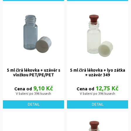
5 ml čirá lékovka + uzávěr s
5 ml čirá lékovka + lyo zátka
vložkou PET/PE/PET
+ uzávěr 349
9,10 Kč
12,75 Kč
Cena od
Cena od
V balení po 396 kusech
V balení po 396 kusech
DETAIL
DETAIL