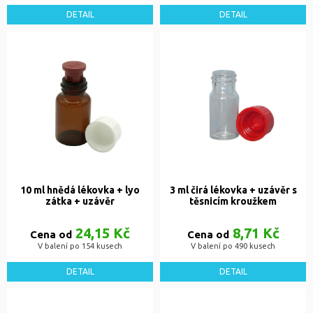
DETAIL
DETAIL
10 ml hnědá lékovka + lyo
3 ml čirá lékovka + uzávěr s
zátka + uzávěr
těsnicím kroužkem
24,15 Kč
8,71 Kč
Cena od
Cena od
V balení po 154 kusech
V balení po 490 kusech
DETAIL
DETAIL