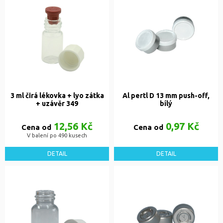
3 ml čirá lékovka + lyo zátka
Al pertl D 13 mm push-off,
+ uzávěr 349
bílý
12,56 Kč
0,97 Kč
Cena od
Cena od
V balení po 490 kusech
DETAIL
DETAIL