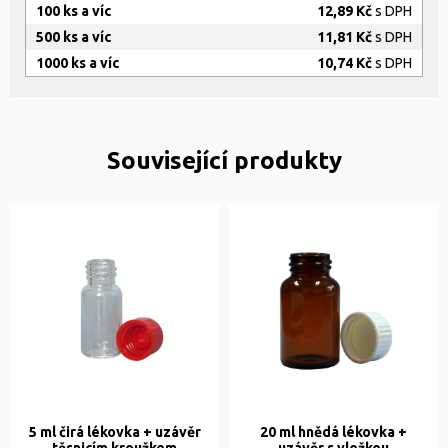
100 ks a víc
12,89 Kč
s DPH
500 ks a víc
11,81 Kč
s DPH
1000 ks a víc
10,74 Kč
s DPH
Související produkty
5 ml čirá lékovka + uzávěr
20 ml hnědá lékovka +