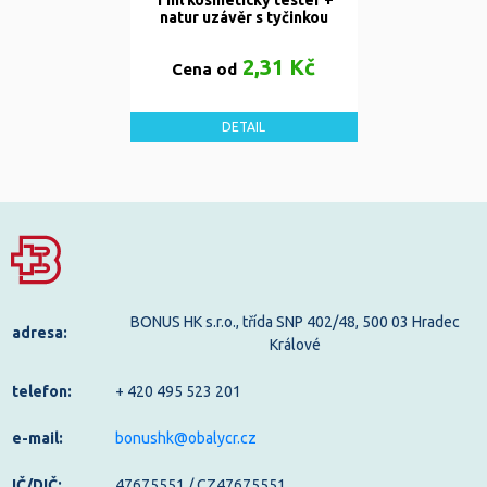
1 ml kosmetický tester +
natur uzávěr s tyčinkou
2,31 Kč
Cena od
DETAIL
BONUS HK s.r.o., třída SNP 402/48, 500 03 Hradec
adresa:
Králové
telefon:
+ 420 495 523 201
e-mail:
bonushk@obalycr.cz
IČ/DIČ:
47675551 / CZ47675551