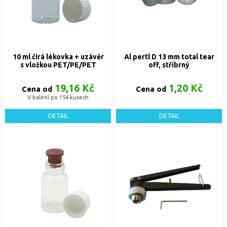
10 ml čirá lékovka + uzávěr
Al pertl D 13 mm total tear
s vložkou PET/PE/PET
off, stříbrný
19,16 Kč
1,20 Kč
Cena od
Cena od
V balení po 154 kusech
DETAIL
DETAIL