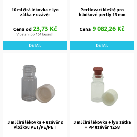
10 ml čirá lékovka + lyo
Pertlovací kleště pro
zátka + uzávěr
hliníkové pertly 13 mm
23,73 Kč
9 082,26 Kč
Cena od
Cena
V balení po 154 kusech
DETAIL
DETAIL
3 ml čirá lékovka + uzávěr s
3 ml čirá lékovka + lyo zátka
vložkou PET/PE/PET
+ PP uzávěr 1258