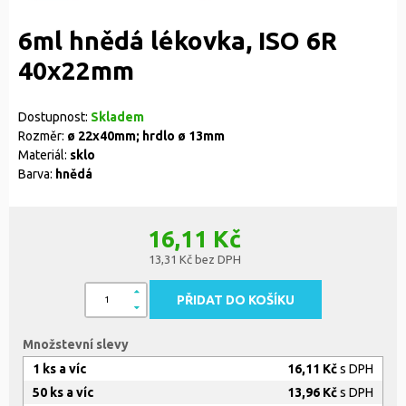
6ml hnědá lékovka, ISO 6R
40x22mm
Dostupnost:
Skladem
Rozměr:
ø 22x40mm; hrdlo ø 13mm
Materiál:
sklo
Barva:
hnědá
16,11 Kč
13,31 Kč bez DPH
PŘIDAT DO KOŠÍKU
Množstevní slevy
1 ks a víc
16,11 Kč
s DPH
50 ks a víc
13,96 Kč
s DPH