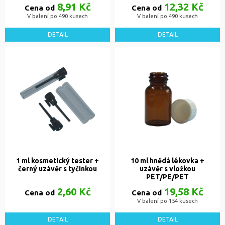
8,91 Kč
12,32 Kč
Cena od
Cena od
V balení po 490 kusech
V balení po 490 kusech
DETAIL
DETAIL
1 ml kosmetický tester +
10 ml hnědá lékovka +
černý uzávěr s tyčinkou
uzávěr s vložkou
PET/PE/PET
2,60 Kč
19,58 Kč
Cena od
Cena od
V balení po 154 kusech
DETAIL
DETAIL