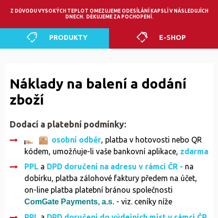
0
Z DŮVODU VYSOKÝCH TEPLOT OMEZUJEME ODESÍLÁNÍ KAPSLÍ V NÁSLEDUJÍCH
DNECH. DĚKUJEME ZA POCHOPENÍ.
PRODUKTY
E-SHOP
Náklady na balení a dodání
zboží
Dodací a platební podmínky:
osobní odběr
, platba v hotovosti nebo QR
kódem, umožňuje-li vaše bankovní aplikace,
zdarma
PPL
a
DPD
doručení na adresu v rámci ČR -
na
dobírku, platba zálohové faktury předem na účet,
on-line platba platební bránou společnosti
- viz. ceníky níže
ComGate Payments, a.s.
PPL
a
DPD doručení do výdejních míst v rámci ČR