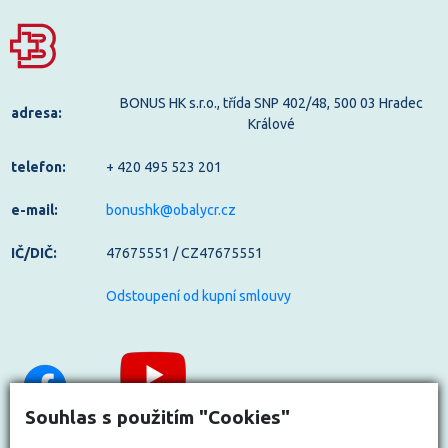
BONUS HK s.r.o., třída SNP 402/48, 500 03 Hradec
adresa:
Králové
telefon:
+ 420 495 523 201
e-mail:
bonushk@obalycr.cz
IČ/DIČ:
47675551 / CZ47675551
Odstoupení od kupní smlouvy
Souhlas s použitím "Cookies"