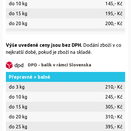
do 10 kg
145,- Kč
do 15 kg
195,- Kč
do 20 kg
200,- Kč
Výše uvedené ceny jsou bez DPH.
Dodání zboží v co
nejkratší době, pokud je zboží na skladě.
DPD - balík v rámci Slovenska
Přepravné + balné
do 3 kg
210,- Kč
do 10 kg
245,- Kč
do 15 kg
305,- Kč
do 20 kg
310,- Kč
do 25 kg
395,- Kč