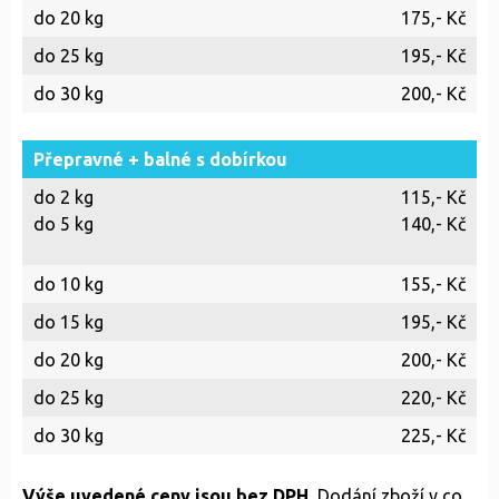
do 20 kg
175,- Kč
do 25 kg
195,- Kč
do 30 kg
200,- Kč
Přepravné + balné s dobírkou
do 2 kg
115,- Kč
do 5 kg
140,- Kč
do 10 kg
155,- Kč
do 15 kg
195,- Kč
do 20 kg
200,- Kč
do 25 kg
220,- Kč
do 30 kg
225,- Kč
Výše uvedené ceny jsou bez DPH.
Dodání zboží v co