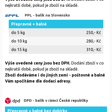
nejkratší době, pokud je zboží na skladě.
PPL - balík na Slovensko
Přepravné + balné
do 5 kg
250,- Kč
do 10 kg
280,- Kč
do 15 kg
310,- Kč
Výše uvedené ceny jsou bez DPH.
Dodání zboží v co
nejkratší době, pokud je zboží na skladě.
Zboží dodáváme i do jiných zemí - poštovné a balné
Vám spočítáme dle dodací adresy.
DPD - balík v rámci České republiky
Přepravné + balné bez dobírky