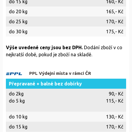
do 15 kg
160,- Kč
do 20 kg
165,- Kč
do 25 kg
170,- Kč
do 30 kg
175,- Kč
Výše uvedené ceny jsou bez DPH.
Dodání zboží v co
nejkratší době, pokud je zboží na skladě.
PPL Výdejní místa v rámci ČR
Přepravané + balné bez dobírky
do 2kg
90,- Kč
do 5 kg
115,- Kč
do 10 kg
130,- Kč
do 15 kg
170,- Kč