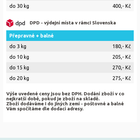
do 30 kg
400,- Kč
DPD - výdejní místa v rámci Slovenska
Přepravné + balné
do 3 kg
180,- Kč
do 10 kg
205,- Kč
do 15 kg
270,- Kč
do 20 kg
275,- Kč
Výše uvedené ceny jsou bez DPH.
Dodání zboží v co
nejkratší době, pokud je zboží na skladě.
Zboží dodáváme i do jiných zemí - poštovné a balné
Vám spočítáme dle dodací adresy.