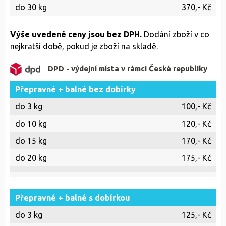
do 30 kg
370,- Kč
Výše uvedené ceny jsou bez DPH.
Dodání zboží v co
nejkratší době, pokud je zboží na skladě.
DPD - výdejní místa v rámci České republiky
Přepravné + balné bez dobírky
do 3 kg
100,- Kč
do 10 kg
120,- Kč
do 15 kg
170,- Kč
do 20 kg
175,- Kč
Přepravné + balné s dobírkou
do 3 kg
125,- Kč