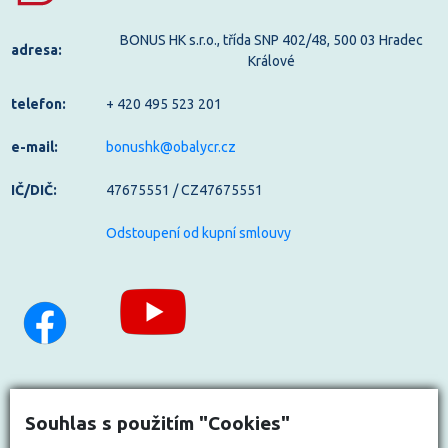
BONUS HK s.r.o., třída SNP 402/48, 500 03 Hradec
adresa:
Králové
telefon:
+ 420 495 523 201
e-mail:
bonushk@obalycr.cz
IČ/DIČ:
47675551 / CZ47675551
Odstoupení od kupní smlouvy
Souhlas s použitím "Cookies"