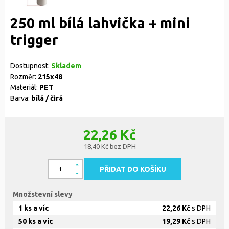
250 ml bílá lahvička + mini
trigger
Dostupnost:
Skladem
Rozměr:
215x48
Materiál:
PET
Barva:
bílá / čirá
22,26 Kč
18,40 Kč bez DPH
PŘIDAT DO KOŠÍKU
Množstevní slevy
1 ks a víc
22,26 Kč
s DPH
50 ks a víc
19,29 Kč
s DPH