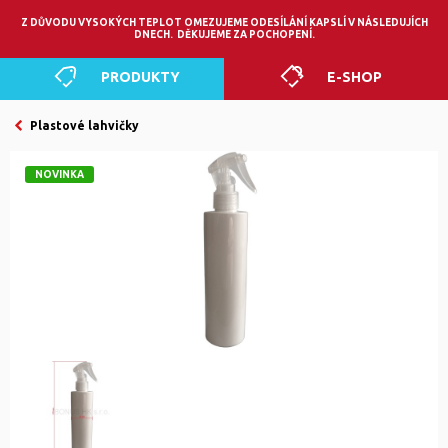
0
Z DŮVODU VYSOKÝCH TEPLOT OMEZUJEME ODESÍLÁNÍ KAPSLÍ V NÁSLEDUJÍCH
DNECH. DĚKUJEME ZA POCHOPENÍ.
PRODUKTY
E-SHOP
Plastové lahvičky
NOVINKA