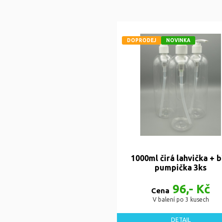
DOPRODEJ
NOVINKA
1000ml čirá lahvička + b
pumpička 3ks
96,- Kč
Cena
V balení po 3 kusech
DETAIL