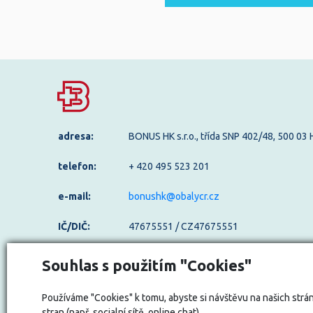
adresa:
BONUS HK s.r.o., třída SNP 402/48, 500 03
telefon:
+ 420 495 523 201
e-mail:
bonushk@obalycr.cz
IČ/DIČ:
47675551 / CZ47675551
Odstoupení od kupní smlouvy
Souhlas s použitím "Cookies"
Používáme "Cookies" k tomu, abyste si návštěvu na našich strán
stran (např. socialní sítě, online chat).