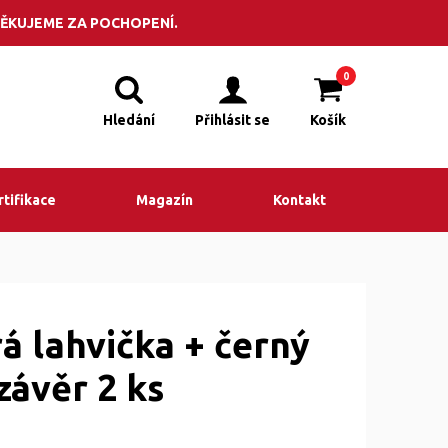
POPTÁVKA
adit? Volejte +420 495 523 201
ĚKUJEME ZA POCHOPENÍ.
0
Hledání
Přihlásit se
Košík
rtifikace
Magazín
Kontakt
á lahvička + černý
závěr 2 ks