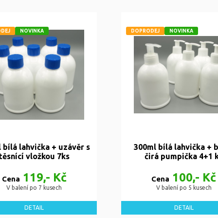
DEJ
NOVINKA
DOPRODEJ
NOVINKA
 bílá lahvička + uzávěr s
300ml bílá lahvička + b
těsnící vložkou 7ks
čirá pumpička 4+1 
119,- Kč
100,- Kč
Cena
Cena
V balení po 7 kusech
V balení po 5 kusech
DETAIL
DETAIL