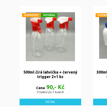
DOPRODEJ
NOVINKA
DOPRO
500ml čirá lahvička + červený
300ml
trigger 2+1 ks
90,- Kč
Cena
V balení po 3 kusech
DETAIL