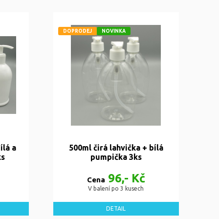
DOPRODEJ
NOVINKA
ílá a
500ml čirá lahvička + bílá
ks
pumpička 3ks
96,- Kč
Cena
V balení po 3 kusech
DETAIL