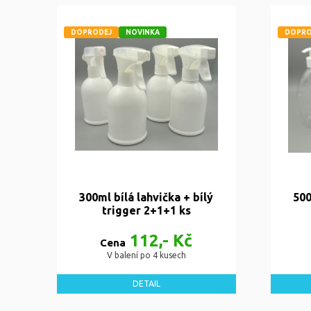
DOPRODEJ
NOVINKA
DOPRO
300ml bílá lahvička + bílý
500
trigger 2+1+1 ks
112,- Kč
Cena
V balení po 4 kusech
DETAIL