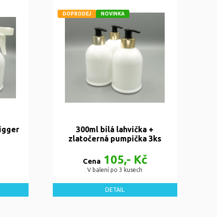
DOPRODEJ
NOVINKA
rigger
300ml bílá lahvička +
zlatočerná pumpička 3ks
105,- Kč
Cena
V balení po 3 kusech
DETAIL