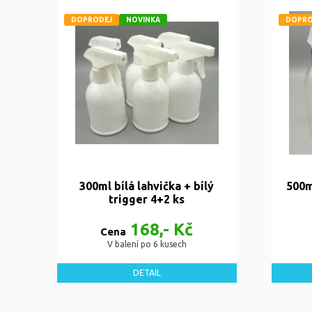
DOPRODEJ
NOVINKA
DOPRO
300ml bílá lahvička + bílý
500m
trigger 4+2 ks
168,- Kč
Cena
V balení po 6 kusech
DETAIL