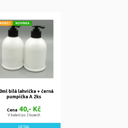
RODEJ
NOVINKA
0ml bílá lahvička + černá
pumpička A 2ks
40,- Kč
Cena
V balení po 2 kusech
DETAIL