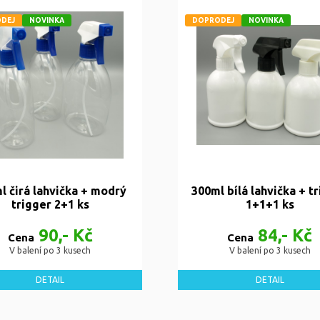
DEJ
NOVINKA
DOPRODEJ
NOVINKA
l čirá lahvička + modrý
300ml bílá lahvička + t
trigger 2+1 ks
1+1+1 ks
90,- Kč
84,- Kč
Cena
Cena
V balení po 3 kusech
V balení po 3 kusech
DETAIL
DETAIL