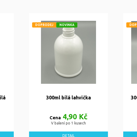
DOPRODEJ
NOVINKA
DOP
ílá
300ml bílá lahvička
30
4,90 Kč
Cena
V balení po 1 kusech
DETAIL