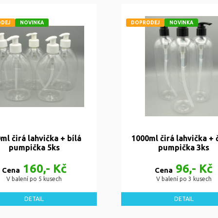
DEJ
NOVINKA
DOPRODEJ
NOVINKA
ml čirá lahvička + bílá
1000ml čirá lahvička + 
pumpička 5ks
pumpička 3ks
160,- Kč
96,- Kč
Cena
Cena
V balení po 5 kusech
V balení po 3 kusech
DETAIL
DETAIL