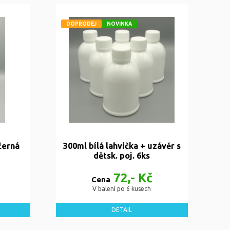
DOPRODEJ
NOVINKA
černá
300ml bílá lahvička + uzávěr s
dětsk. poj. 6ks
72,- Kč
Cena
V balení po 6 kusech
DETAIL