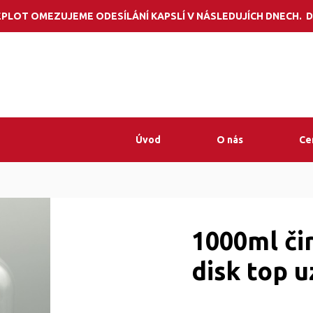
Potřebujete por
PLOT OMEZUJEME ODESÍLÁNÍ KAPSLÍ V NÁSLEDUJÍCH DNECH. D
Úvod
O nás
Ce
1000ml čir
disk top u