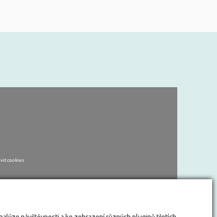
vit cookies
analýze návštěvnosti a ke zobrazení různých pluginů třetích