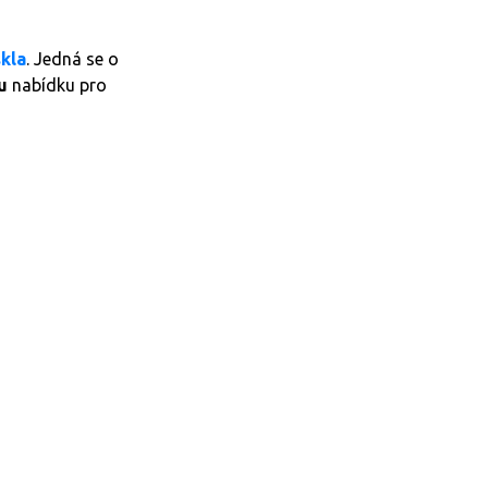
kla
. Jedná se o
u
nabídku pro