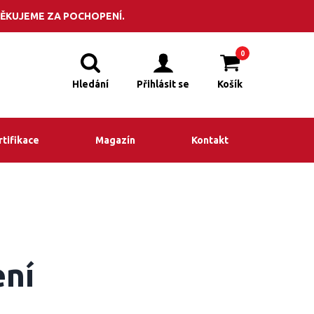
POPTÁVKA
adit? Volejte +420 495 523 201
ĚKUJEME ZA POCHOPENÍ.
0
Hledání
Přihlásit se
Košík
rtifikace
Magazín
Kontakt
ení