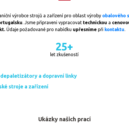
niční výrobce strojů a zařízení pro oblast výroby
obalového s
Portugalsku
. Jsme připraveni vypracovat
technickou
a
cenovo
kt.
Údaje požadované pro nabídku
upřesníme
při
kontaktu
.
25+
let zkušeností
 depaletizátory a dopravní linky
ské stroje a zařízení
Ukázky našich prací