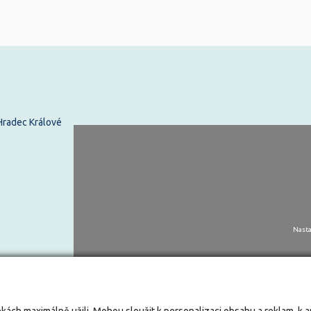
 Hradec Králové
Nasta
kách maximálně užili. Mohou sloužit k personalizaci obsahu a reklam, k 