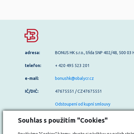
adresa:
BONUS HK s.r.o., třída SNP 402/48, 500 03
telefon:
+ 420 495 523 201
e-mail:
bonushk@obalycr.cz
IČ/DIČ:
47675551 / CZ47675551
Odstoupení od kupní smlouvy
Souhlas s použitím "Cookies"
Používáme "Cookies" k tomu, abyste si návštěvu na našich strán