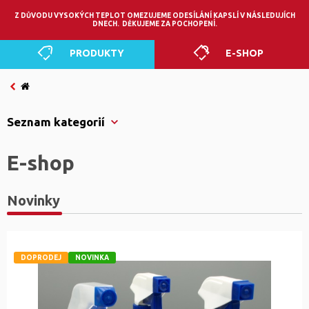
0
Z DŮVODU VYSOKÝCH TEPLOT OMEZUJEME ODESÍLÁNÍ KAPSLÍ V NÁSLEDUJÍCH
DNECH. DĚKUJEME ZA POCHOPENÍ.
PRODUKTY
E-SHOP
Seznam kategorií
E-shop
Novinky
DOPRODEJ
NOVINKA