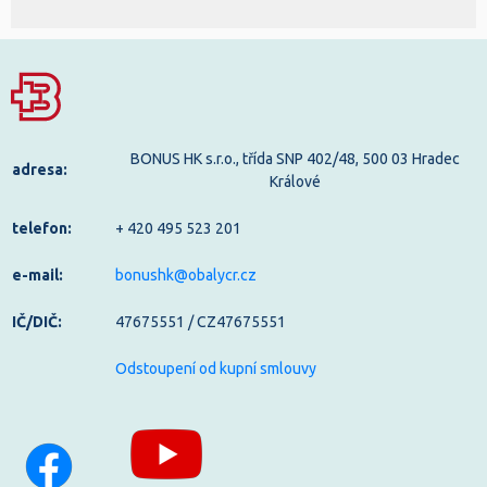
BONUS HK s.r.o., třída SNP 402/48, 500 03 Hradec
adresa:
Králové
telefon:
+ 420 495 523 201
e-mail:
bonushk@obalycr.cz
IČ/DIČ:
47675551 / CZ47675551
Odstoupení od kupní smlouvy