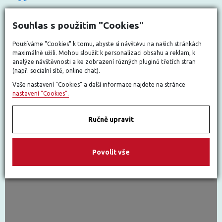
Souhlas s použitím "Cookies"
Používáme "Cookies" k tomu, abyste si návštěvu na našich stránkách
maximálně užili. Mohou sloužit k personalizaci obsahu a reklam, k
analýze návštěvnosti a ke zobrazení různých pluginů třetích stran
(např. socialní sítě, online chat).
Vaše nastavení "Cookies" a další informace najdete na stránce
nastavení "Cookies".
Ručně upravit
Povolit vše
Nastavit cookies