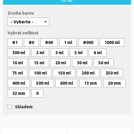
DETAIL
Zvolte barvu
Vybrat velikost
#1
#0
#00
1 ml
#000
1000 ml
300 ml
2 ml
3 ml
5 ml
6 ml
10 ml
15 ml
20 ml
30 ml
50 ml
75 ml
100 ml
150 ml
200 ml
250 ml
400 ml
500 ml
600 ml
13 mm
20 mm
32 mm
0
Skladem