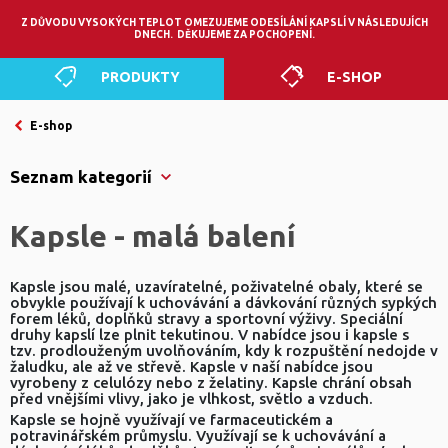
0
Z DŮVODU VYSOKÝCH TEPLOT OMEZUJEME ODESÍLÁNÍ KAPSLÍ V NÁSLEDUJÍCH
DNECH. DĚKUJEME ZA POCHOPENÍ.
PRODUKTY
E-SHOP
E-shop
Seznam kategorií
Kapsle - malá balení
Kapsle jsou malé, uzavíratelné, poživatelné obaly, které se
obvykle používají k uchovávání a dávkování různých sypkých
forem léků, doplňků stravy a sportovní výživy. Speciální
druhy kapslí lze plnit tekutinou. V nabídce jsou i kapsle s
tzv. prodlouženým uvolňováním, kdy k rozpuštění nedojde v
žaludku, ale až ve střevě. Kapsle v naší nabídce jsou
vyrobeny z celulózy nebo z želatiny. Kapsle chrání obsah
před vnějšími vlivy, jako je vlhkost, světlo a vzduch.
Kapsle se hojně využívají ve farmaceutickém a
potravinářském průmyslu. Využívají se k uchovávání a