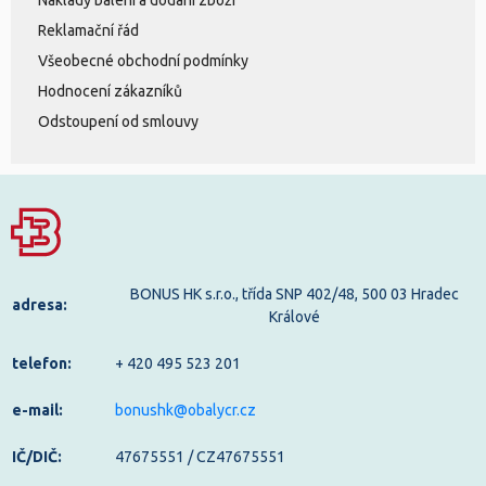
Náklady balení a dodání zboží
Reklamační řád
Všeobecné obchodní podmínky
Hodnocení zákazníků
Odstoupení od smlouvy
BONUS HK s.r.o., třída SNP 402/48, 500 03 Hradec
adresa:
Králové
telefon:
+ 420 495 523 201
e-mail:
bonushk@obalycr.cz
IČ/DIČ:
47675551 / CZ47675551