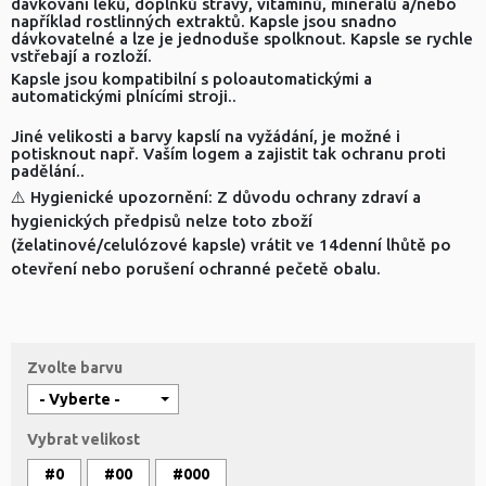
dávkování léků, doplňků stravy, vitamínů, minerálů a/nebo
například rostlinných extraktů. Kapsle jsou snadno
dávkovatelné a lze je jednoduše spolknout. Kapsle se rychle
vstřebají a rozloží.
Kapsle jsou kompatibilní s poloautomatickými a
automatickými plnícími stroji..
Jiné velikosti a barvy kapslí na vyžádání, je možné i
potisknout např. Vaším logem a zajistit tak ochranu proti
padělání..
⚠️ Hygienické upozornění: Z důvodu ochrany zdraví a
hygienických předpisů nelze toto zboží
(želatinové/celulózové kapsle) vrátit ve 14denní lhůtě po
otevření nebo porušení ochranné pečetě obalu.
Zvolte barvu
Vybrat velikost
#0
#00
#000