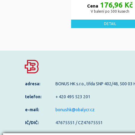
176,96 Kč
Cena
V balení po 500 kusech
DETAIL
adresa:
BONUS HK s.r.o., třída SNP 402/48, 500 03
telefon:
+ 420 495 523 201
e-mail:
bonushk@obalycr.cz
IČ/DIČ:
47675551 / CZ47675551