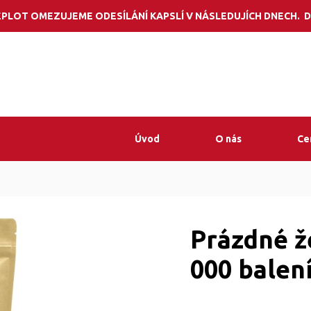
Potřebujete por
PLOT OMEZUJEME ODESÍLÁNÍ KAPSLÍ V NÁSLEDUJÍCH DNECH. D
Úvod
O nás
Ce
Prázdné ž
000 balen