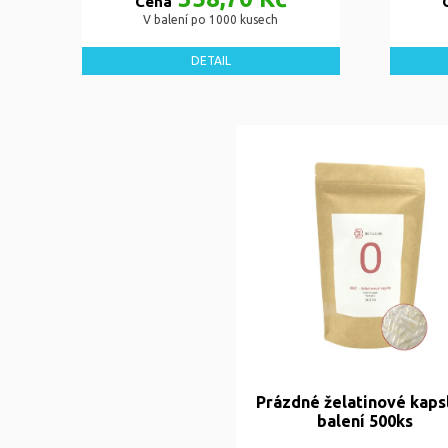
Cena
V balení po 1000 kusech
DETAIL
Prázdné želatinové kaps
balení 500ks