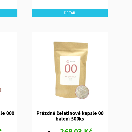
DETAIL
le 000
Prázdné želatinové kapsle 00
balení 500ks
č
269,03 Kč