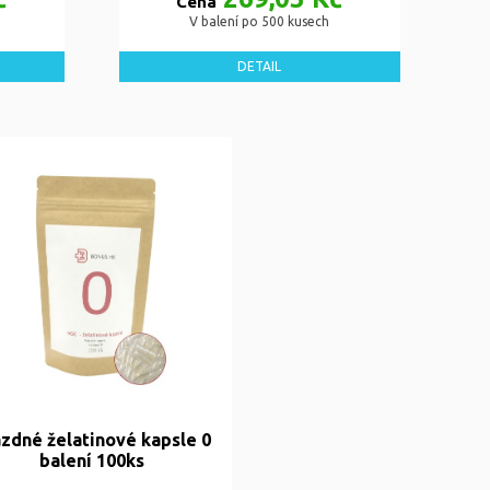
Cena
V balení po 500 kusech
DETAIL
zdné želatinové kapsle 0
balení 100ks