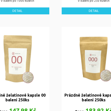
V balení po 1000 kusech
V balení po 250 kusech
DETAIL
DETAIL
né želatinové kapsle 00
Prázdné želatinové kaps
balení 250ks
balení 250ks
147,98 Kč
183,92 K