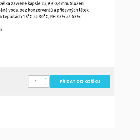
Délka zavřené kapsle 25,9 ± 0,4 mm. Složení
štěná voda, bez konzervantů a přídavných látek.
ři teplotách 15°C až 30°C; RH 35% až 65%.
í.
PŘIDAT DO KOŠÍKU