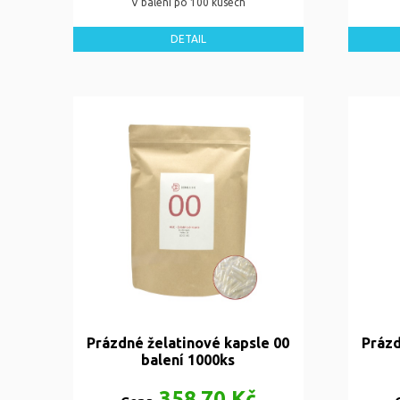
V balení po 100 kusech
DETAIL
Prázdné želatinové kapsle 00
Prázd
balení 1000ks
358,70 Kč