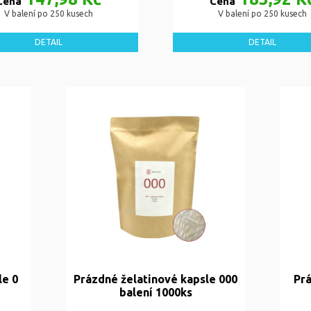
Cena
Cena
V balení po 250 kusech
V balení po 250 kusech
DETAIL
DETAIL
le 0
Prázdné želatinové kapsle 000
Prá
balení 1000ks