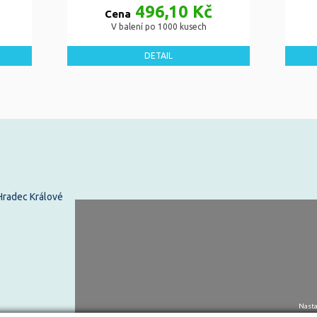
496,10 Kč
Cena
V balení po 1000 kusech
DETAIL
 Hradec Králové
Nasta