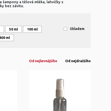
na šampony a tělová mléka, lahvičky s
ky bez závitu.
Skladem
50 ml
100 ml
400 ml
Od nejlevnějšího
Od nejdražšího