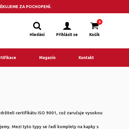
POPTÁVKA
adit? Volejte +420 495 523 201
ĚKUJEME ZA POCHOPENÍ.
0
Hledání
Přihlásit se
Košík
rtifikace
Magazín
Kontakt
 držiteli certifikátu ISO 9001, což zaručuje vysokou
jemy. Mezi tyto typy se řadí komplety na kapky s