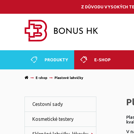
Z DŮVODU VYSOKÝCH TE
PRODUKTY
E-SHOP
E-shop
Plastové lahvičky
P
Cestovní sady
Pla
Kosmetické testery
kva
V n