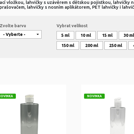
ací vložkou, lahvičky s uzávěrem s dětskou pojistkou, lahvičky 
prašovačem, lahvičky s nosním aplikátorem, PET lahvičky i lahvič
Zvolte barvu
Vybrat velikost
5 ml
10 ml
15 ml
30 ml
150 ml
200 ml
250 ml
NOVINKA
NOVINKA