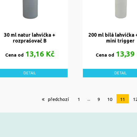
30 ml natur lahvička +
200 ml bílá lahvička 
rozprašovač B
mini trigger
13,16 Kč
13,39
Cena od
Cena od
DETAIL
DETAIL
...
předchozí
1
9
10
11
1