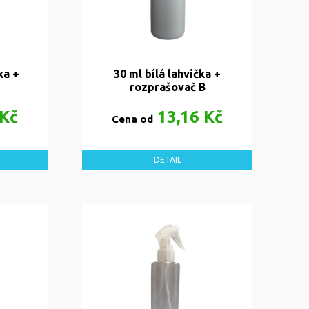
ka +
30 ml bílá lahvička +
rozprašovač B
 Kč
13,16 Kč
Cena od
DETAIL