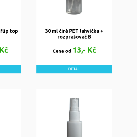
 flip top
30 ml čirá PET lahvička +
rozprašovač B
 Kč
13,- Kč
Cena od
DETAIL