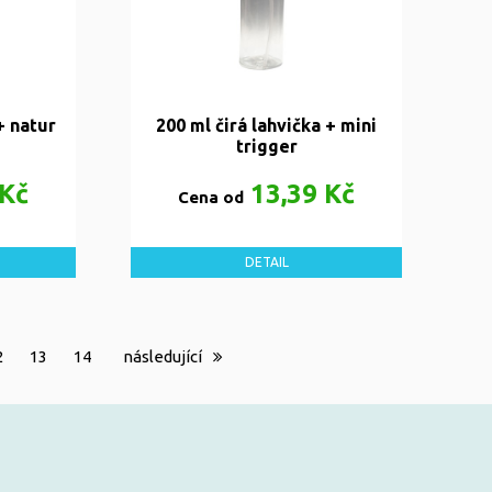
+ natur
200 ml čirá lahvička + mini
trigger
 Kč
13,39 Kč
Cena od
DETAIL
2
13
14
následující