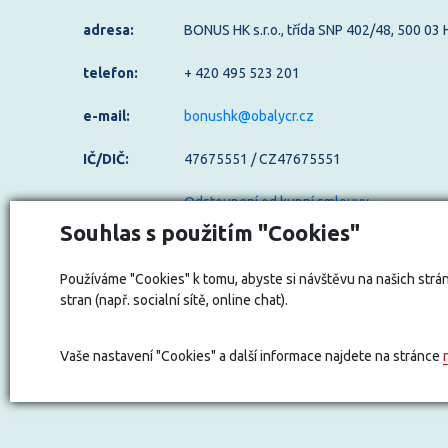
adresa:
BONUS HK s.r.o., třída SNP 402/48, 500 03
telefon:
+ 420 495 523 201
e-mail:
bonushk@obalycr.cz
IČ/DIČ:
47675551 / CZ47675551
Odstoupení od kupní smlouvy
Souhlas s použitím "Cookies"
Používáme "Cookies" k tomu, abyste si návštěvu na našich strán
stran (např. socialní sítě, online chat).
Vaše nastavení "Cookies" a další informace najdete na stránce