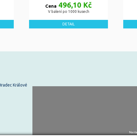
496,10 Kč
Cena
V balení po 1000 kusech
DETAIL
 Hradec Králové
Nasta