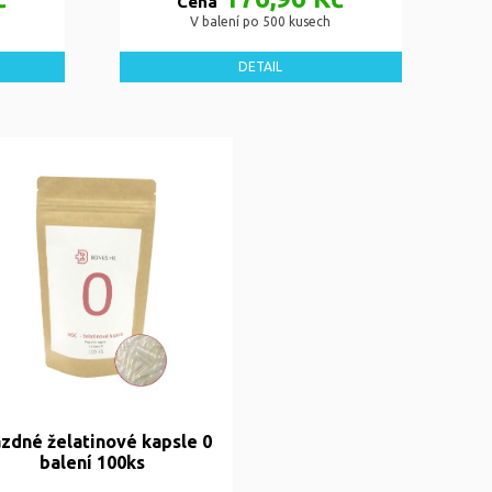
Cena
V balení po 500 kusech
DETAIL
zdné želatinové kapsle 0
balení 100ks