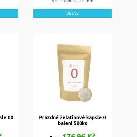
V balení po 1000 kusech
DETAIL
sle 00
Prázdné želatinové kapsle 0
balení 500ks
č
176,96 Kč