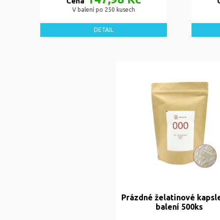
Cena
V balení po 250 kusech
DETAIL
Prázdné želatinové kapsl
balení 500ks