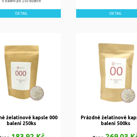
V balení po 250 kusech
DETAIL
DETAIL
né želatinové kapsle 000
Prázdné želatinové kap
balení 250ks
balení 500ks
183,92 Kč
269,03 K