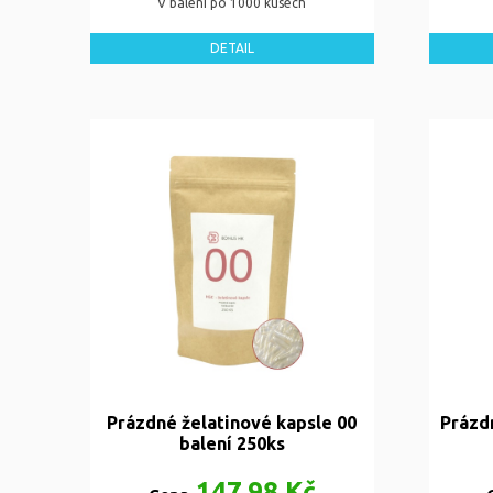
V balení po 1000 kusech
DETAIL
Prázdné želatinové kapsle 00
Prázd
balení 250ks
147,98 Kč