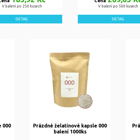
Cena
Cena
V balení po 250 kusech
V balení po 500 kusech
DETAIL
DETAIL
e 000
Prázdné želatinové kapsle 000
Prá
balení 1000ks