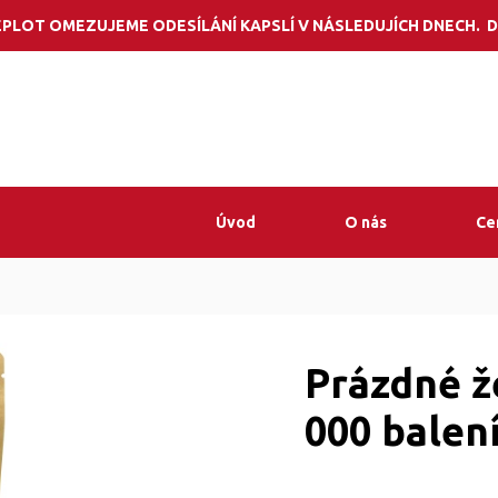
Potřebujete por
PLOT OMEZUJEME ODESÍLÁNÍ KAPSLÍ V NÁSLEDUJÍCH DNECH. D
Úvod
O nás
Ce
Prázdné ž
000 balen