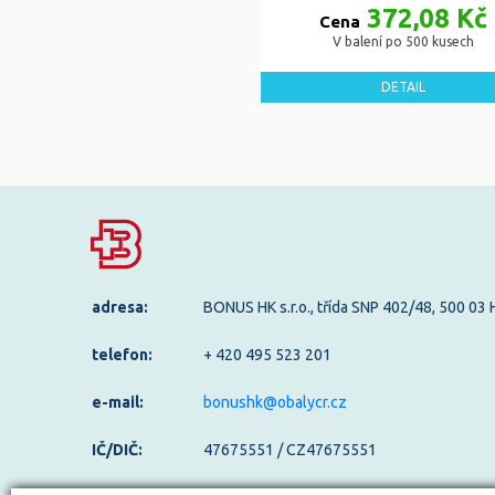
372,08 Kč
Cena
V balení po 500 kusech
DETAIL
adresa:
BONUS HK s.r.o., třída SNP 402/48, 500 03
telefon:
+ 420 495 523 201
e-mail:
bonushk@obalycr.cz
IČ/DIČ:
47675551 / CZ47675551