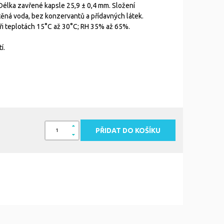
Délka zavřené kapsle 25,9 ± 0,4 mm. Složení
štěná voda, bez konzervantů a přídavných látek.
ři teplotách 15°C až 30°C; RH 35% až 65%.
í.
PŘIDAT DO KOŠÍKU