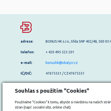
adresa:
BONUS HK s.r.o., třída SNP 402/48, 500 03
telefon:
+ 420 495 523 201
e-mail:
bonushk@obalycr.cz
IČ/DIČ:
47675551 / CZ47675551
Odstoupení od kupní smlouvy
Souhlas s použitím "Cookies"
Používáme "Cookies" k tomu, abyste si návštěvu na našich strán
stran (např. socialní sítě, online chat).