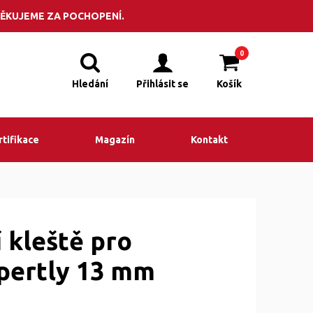
POPTÁVKA
adit? Volejte +420 495 523 201
ĚKUJEME ZA POCHOPENÍ.
0
Hledání
Přihlásit se
Košík
rtifikace
Magazín
Kontakt
 kleště pro
 pertly 13 mm