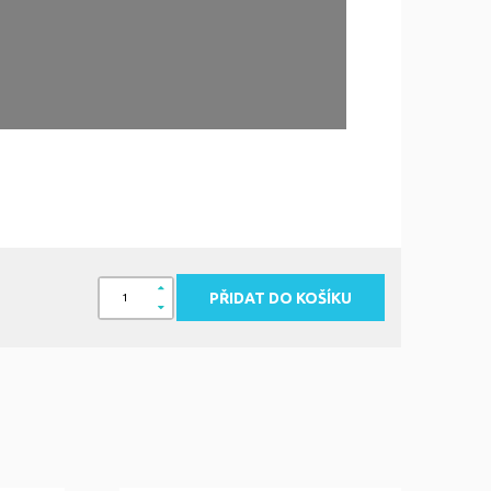
ně nastavit kleště naleznete v našem článku v
PŘIDAT DO KOŠÍKU