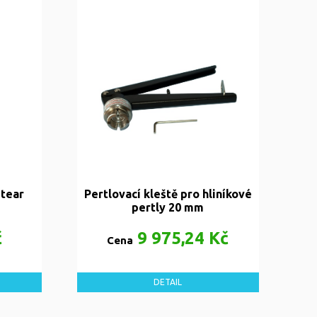
 tear
Pertlovací kleště pro hliníkové
pertly 20 mm
č
9 975,24 Kč
Cena
DETAIL