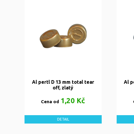
Al pertl D 13 mm total tear
Al p
off, zlatý
1,20 Kč
Cena od
DETAIL