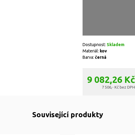
Více videí a rady, jak správ
magazínu
nebo na
Youtube
.
Dostupnost:
Skladem
Materiál:
kov
Barva:
černá
9 082,26 Kč
7 506,- Kč bez DPH
Související produkty