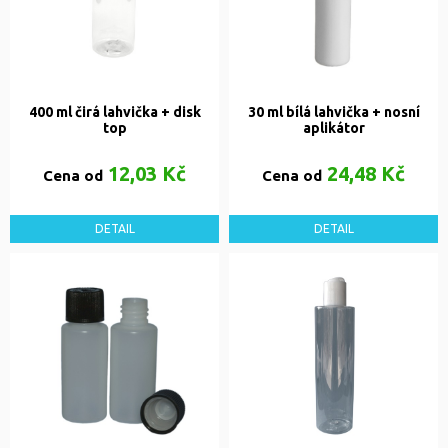
400 ml čirá lahvička + disk
30 ml bílá lahvička + nosní
top
aplikátor
12,03 Kč
24,48 Kč
Cena od
Cena od
DETAIL
DETAIL