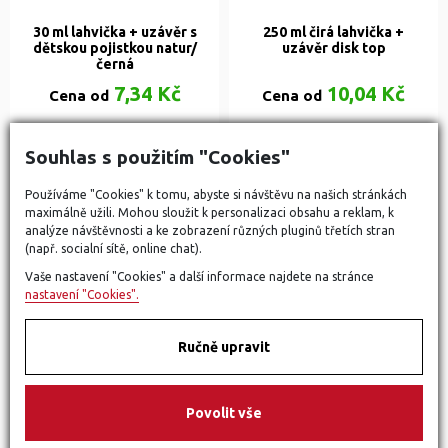
30 ml lahvička + uzávěr s
250 ml čirá lahvička +
dětskou pojistkou natur/
uzávěr disk top
černá
7,34 Kč
10,04 Kč
Cena od
Cena od
DETAIL
DETAIL
Souhlas s použitím "Cookies"
Používáme "Cookies" k tomu, abyste si návštěvu na našich stránkách
maximálně užili. Mohou sloužit k personalizaci obsahu a reklam, k
NOVINKA
NOVINKA
analýze návštěvnosti a ke zobrazení různých pluginů třetích stran
(např. socialní sítě, online chat).
Vaše nastavení "Cookies" a další informace najdete na stránce
nastavení "Cookies".
Ručně upravit
400 ml čirá lahvička + černý
400 ml čirá lahvička + flip
Povolit vše
mini trigger
top oblý