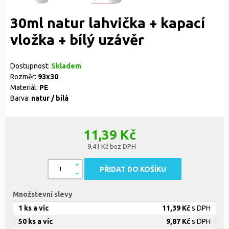
30ml natur lahvička + kapací
vložka + bílý uzávěr
Dostupnost:
Skladem
Rozměr:
93x30
Materiál:
PE
Barva:
natur / bílá
11,39 Kč
9,41 Kč bez DPH
PŘIDAT DO KOŠÍKU
Množstevní slevy
1 ks a víc
11,39 Kč
s DPH
50 ks a víc
9,87 Kč
s DPH