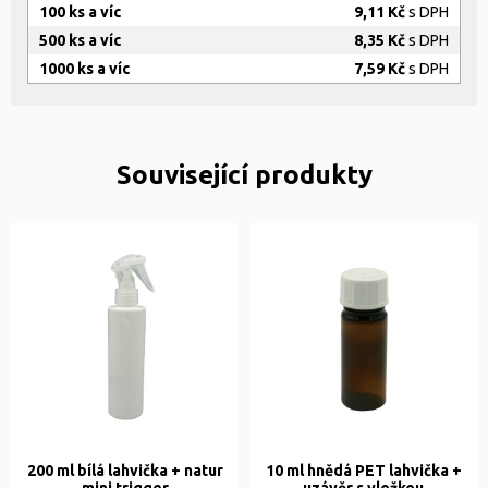
100 ks a víc
9,11 Kč
s DPH
500 ks a víc
8,35 Kč
s DPH
1000 ks a víc
7,59 Kč
s DPH
Související produkty
200 ml bílá lahvička + natur
10 ml hnědá PET lahvička +