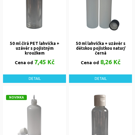
50 ml čirá PET lahvička +
50 ml lahvička + uzávěr s
uzávěr s pojistným
dětskou pojistkou natur/
kroužkem
černá
7,45 Kč
8,26 Kč
Cena od
Cena od
DETAIL
DETAIL
NOVINKA