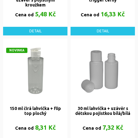
uzávěr s pojistným
trigger černý
kroužkem
5,48 Kč
16,33 Kč
Cena od
Cena od
DETAIL
DETAIL
NOVINKA
150 ml čirá lahvička + flip
30 ml lahvička + uzávěr s
top plochý
dětskou pojistkou bílá/bílá
8,31 Kč
7,32 Kč
Cena od
Cena od