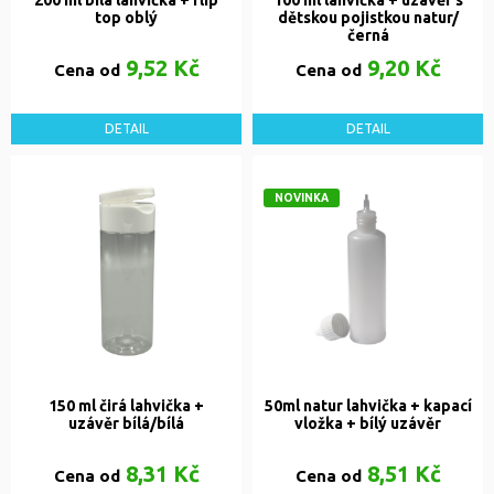
200 ml bílá lahvička + flip
100 ml lahvička + uzávěr s
top oblý
dětskou pojistkou natur/
černá
9,52 Kč
9,20 Kč
Cena od
Cena od
DETAIL
DETAIL
NOVINKA
150 ml čirá lahvička +
50ml natur lahvička + kapací
uzávěr bílá/bílá
vložka + bílý uzávěr
8,31 Kč
8,51 Kč
Cena od
Cena od