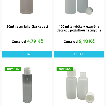
30ml natur lahvička kapací
100 ml lahvička + uzávěr s
dětskou pojistkou natur/bílá
4,79 Kč
9,18 Kč
Cena od
Cena od
DETAIL
DETAIL
NOVINKA
NOVINKA