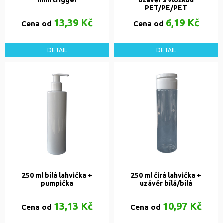
mini trigger
uzávěr s vložkou
PET/PE/PET
13,39 Kč
6,19 Kč
Cena od
Cena od
DETAIL
DETAIL
250 ml bílá lahvička +
250 ml čirá lahvička +
pumpička
uzávěr bílá/bílá
13,13 Kč
10,97 Kč
Cena od
Cena od