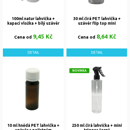
100ml natur lahvička +
30 ml čirá PET lahvička +
kapací vložka + bílý uzávěr
uzávěr flip top mini
9,45 Kč
8,64 Kč
Cena od
Cena od
DETAIL
DETAIL
NOVINKA
10 ml hnědá PET lahvička +
250 ml čirá lahvička + mini