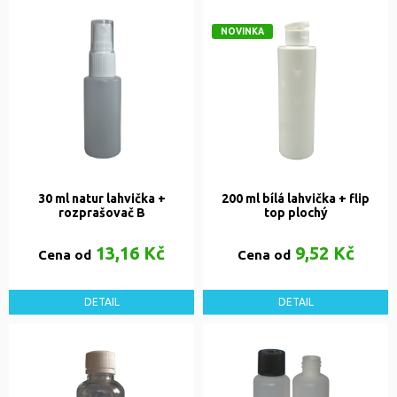
NOVINKA
30 ml natur lahvička +
200 ml bílá lahvička + flip
rozprašovač B
top plochý
13,16 Kč
9,52 Kč
Cena od
Cena od
DETAIL
DETAIL