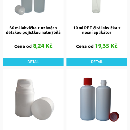
50 ml lahvička + uzávěr s
10 ml PET čirá lahvička +
dětskou pojistkou natur/bílá
nosní aplikátor
8,24 Kč
19,35 Kč
Cena od
Cena od
DETAIL
DETAIL