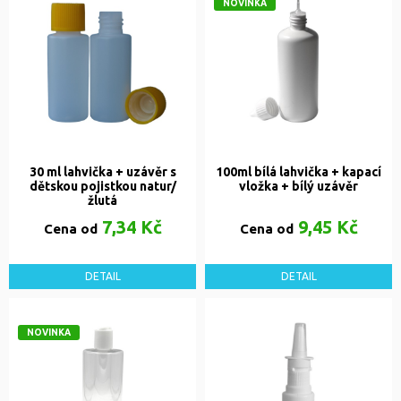
NOVINKA
30 ml lahvička + uzávěr s
100ml bílá lahvička + kapací
dětskou pojistkou natur/
vložka + bílý uzávěr
žlutá
7,34 Kč
9,45 Kč
Cena od
Cena od
DETAIL
DETAIL
NOVINKA