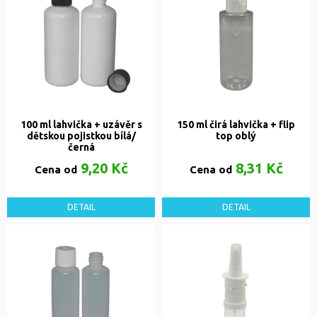
100 ml lahvička + uzávěr s
150 ml čirá lahvička + flip
dětskou pojistkou bílá/
top oblý
černá
9,20 Kč
8,31 Kč
Cena od
Cena od
DETAIL
DETAIL