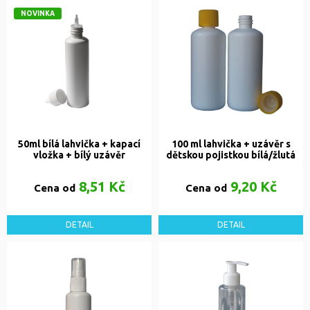
NOVINKA
50ml bílá lahvička + kapací
100 ml lahvička + uzávěr s
vložka + bílý uzávěr
dětskou pojistkou bílá/žlutá
8,51 Kč
9,20 Kč
Cena od
Cena od
DETAIL
DETAIL