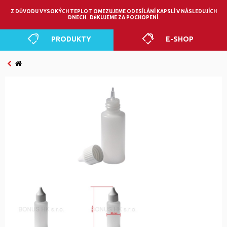
0
Z DŮVODU VYSOKÝCH TEPLOT OMEZUJEME ODESÍLÁNÍ KAPSLÍ V NÁSLEDUJÍCH
DNECH. DĚKUJEME ZA POCHOPENÍ.
PRODUKTY
E-SHOP