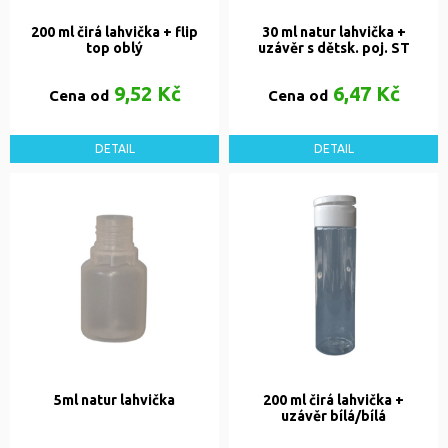
200 ml čirá lahvička + flip
30 ml natur lahvička +
top oblý
uzávěr s dětsk. poj. ST
9,52 Kč
6,47 Kč
Cena od
Cena od
DETAIL
DETAIL
5ml natur lahvička
200 ml čirá lahvička +
uzávěr bílá/bílá