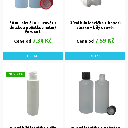
30 ml lahvička + uzávěr s
30ml bílá lahvička + kapací
dětskou pojistkou natur/
vložka + bílý uzávěr
červená
7,34 Kč
7,59 Kč
Cena od
Cena od
DETAIL
DETAIL
NOVINKA