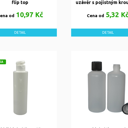
flip top
uzávěr s pojistným kr
10,97 Kč
5,32 K
ena od
Cena od
DETAIL
DETAIL
KA