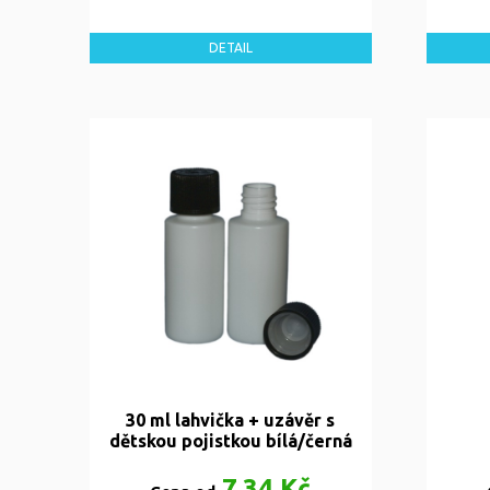
DETAIL
30 ml lahvička + uzávěr s
dětskou pojistkou bílá/černá
7,34 Kč