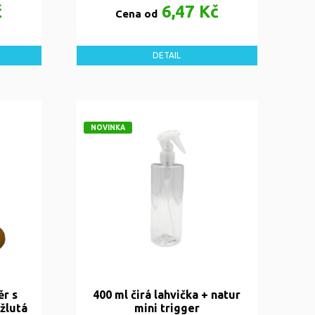
č
6,47 Kč
Cena od
DETAIL
NOVINKA
ěr s
400 ml čirá lahvička + natur
žlutá
mini trigger