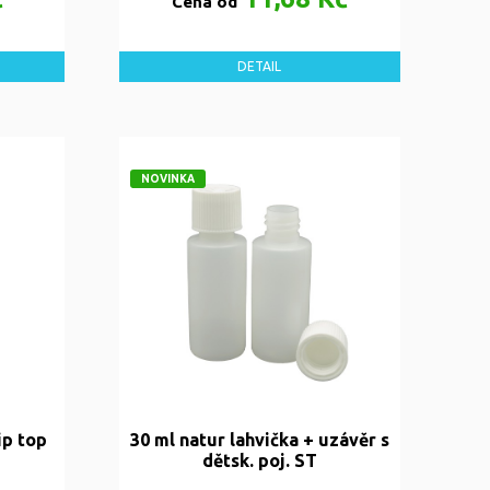
Cena od
DETAIL
NOVINKA
ip top
30 ml natur lahvička + uzávěr s
dětsk. poj. ST