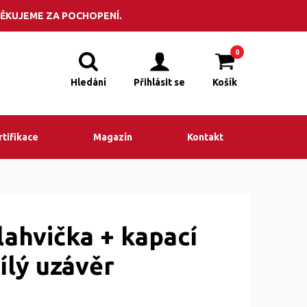
POPTÁVKA
adit? Volejte +420 495 523 201
ĚKUJEME ZA POCHOPENÍ.
0
Hledání
Přihlásit se
Košík
rtifikace
Magazín
Kontakt
lahvička + kapací
ílý uzávěr