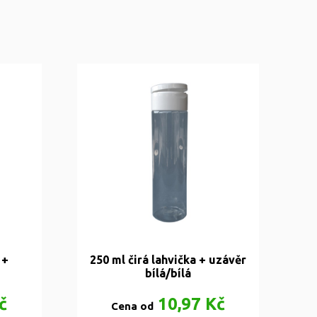
 +
250 ml čirá lahvička + uzávěr
bílá/bílá
č
10,97 Kč
Cena od