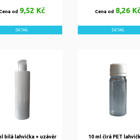
9,52 Kč
8,26 K
Cena od
Cena od
DETAIL
DETAIL
l bílá lahvička + uzávěr
10 ml čirá PET lahvič