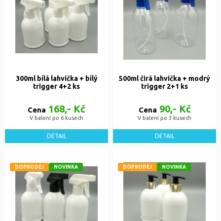
300ml bílá lahvička + bílý
500ml čirá lahvička + modrý
trigger 4+2 ks
trigger 2+1 ks
168,- Kč
90,- Kč
Cena
Cena
V balení po 6 kusech
V balení po 3 kusech
DETAIL
DETAIL
DOPRODEJ
NOVINKA
DOPRODEJ
NOVINKA