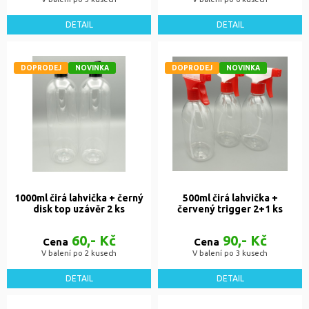
DETAIL
DETAIL
DOPRODEJ
NOVINKA
DOPRODEJ
NOVINKA
1000ml čirá lahvička + černý
500ml čirá lahvička +
disk top uzávěr 2 ks
červený trigger 2+1 ks
60,- Kč
90,- Kč
Cena
Cena
V balení po 2 kusech
V balení po 3 kusech
DETAIL
DETAIL