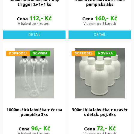
trigger 2+1+1 ks
pumpička 5ks
112,- Kč
160,- Kč
Cena
Cena
V balení po 4 kusech
V balení po 5 kusech
DETAIL
DETAIL
DOPRODEJ
NOVINKA
DOPRODEJ
NOVINKA
1000ml čirá lahvička + černá
300ml bílá lahvička + uzávěr
pumpička 3ks
s dětsk. poj. 6ks
96,- Kč
72,- Kč
Cena
Cena
V balení po 3 kusech
V balení po 6 kusech