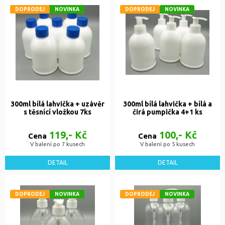
DOPRODEJ
NOVINKA
DOPRODEJ
NOVINKA
300ml bílá lahvička + uzávěr
300ml bílá lahvička + bílá a
s těsnící vložkou 7ks
čirá pumpička 4+1 ks
119,- Kč
100,- Kč
Cena
Cena
V balení po 7 kusech
V balení po 5 kusech
DETAIL
DETAIL
DOPRODEJ
NOVINKA
DOPRODEJ
NOVINKA