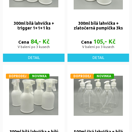
300ml bílá lahvička +
300ml bílá lahvička +
trigger 1+1+1 ks
zlatočerná pumpička 3ks
84,- Kč
105,- Kč
Cena
Cena
V balení po 3 kusech
V balení po 3 kusech
DETAIL
DETAIL
DOPRODEJ
NOVINKA
DOPRODEJ
NOVINKA
300ml bílá lahvička + bílý
500ml čirá lahvička + bílá