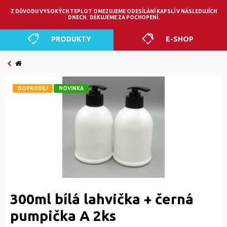
0
Z DŮVODU VYSOKÝCH TEPLOT OMEZUJEME ODESÍLÁNÍ KAPSLÍ V NÁSLEDUJÍCH
DNECH. DĚKUJEME ZA POCHOPENÍ.
PRODUKTY
E-SHOP
DOPRODEJ
NOVINKA
300ml bílá lahvička + černá
pumpička A 2ks