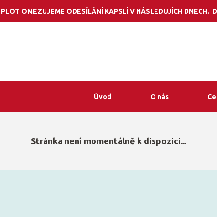
Potřebujete por
PLOT OMEZUJEME ODESÍLÁNÍ KAPSLÍ V NÁSLEDUJÍCH DNECH. D
Úvod
O nás
Ce
Stránka není momentálně k dispozici...