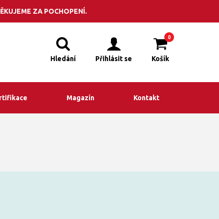
POPTÁVKA
adit? Volejte +420 495 523 201
ĚKUJEME ZA POCHOPENÍ.
0
Hledání
Přihlásit se
Košík
rtifikace
Magazín
Kontakt