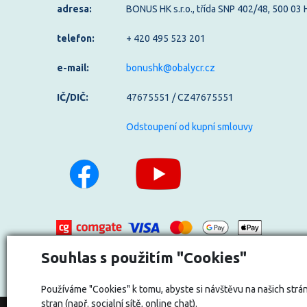
adresa:
BONUS HK s.r.o., třída SNP 402/48, 500 03
telefon:
+ 420 495 523 201
e-mail:
bonushk@obalycr.cz
IČ/DIČ:
47675551 / CZ47675551
Odstoupení od kupní smlouvy
Souhlas s použitím "Cookies"
Používáme "Cookies" k tomu, abyste si návštěvu na našich strán
stran (např. socialní sítě, online chat).