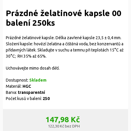
Prázdné želatinové kapsle 00
balení 250ks
Prázdné želatinové kapsle. Délka zavřené kapsle 23,5 ± 0,4 mm.
Složení kapsle: hovězí želatina a čištěná voda, bez konzervantů a
přídavných látek. Skladujte v suchu a temnu při teplotách 15°C až
30°C; RH 35% až 65%.
Uchovávejte mimo dosah dětí.
Dostupnost:
Skladem
Materiál:
HGC
Barva:
transparentní
Počet kusů v balení:
250
147,98 Kč
122,30 Kč bez DPH