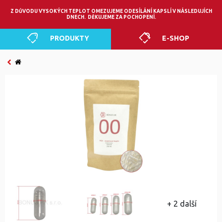
0
Z DŮVODU VYSOKÝCH TEPLOT OMEZUJEME ODESÍLÁNÍ KAPSLÍ V NÁSLEDUJÍCH
DNECH. DĚKUJEME ZA POCHOPENÍ.
PRODUKTY
E-SHOP
+ 2 další