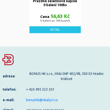
Prázdné želatinové kapsle
0 balení 100ks
56,63 Kč
Cena
V balení po 100 kusech
DETAIL
BONUS HK s.r.o., třída SNP 402/48, 500 03 Hradec
adresa:
Králové
telefon:
+ 420 495 523 201
e-mail:
bonushk@obalycr.cz