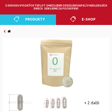
0
Z DŮVODU VYSOKÝCH TEPLOT OMEZUJEME ODESÍLÁNÍ KAPSLÍ V NÁSLEDUJÍCH
DNECH. DĚKUJEME ZA POCHOPENÍ.
PRODUKTY
E-SHOP
+ 2 další