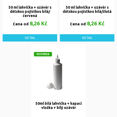
50 ml lahvička + uzávěr s
50 ml lahvička + uzávěr s
dětskou pojistkou bílá/
dětskou pojistkou bílá/žlutá
červená
8,26 Kč
8,26 Kč
Cena od
Cena od
DETAIL
DETAIL
NOVINKA
50ml bílá lahvička + kapací
vložka + bílý uzávěr