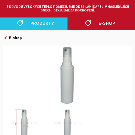
0
Z DŮVODU VYSOKÝCH TEPLOT OMEZUJEME ODESÍLÁNÍ KAPSLÍ V NÁSLEDUJÍCH
DNECH. DĚKUJEME ZA POCHOPENÍ.
PRODUKTY
E-SHOP
E-shop