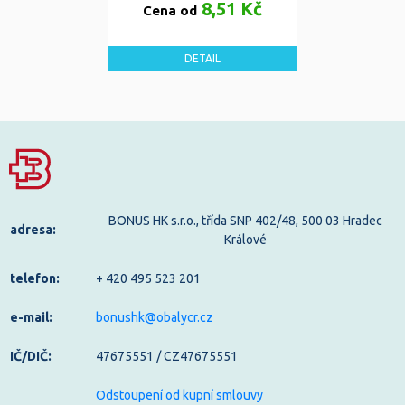
8,51 Kč
Cena od
DETAIL
BONUS HK s.r.o., třída SNP 402/48, 500 03 Hradec
adresa:
Králové
telefon:
+ 420 495 523 201
e-mail:
bonushk@obalycr.cz
IČ/DIČ:
47675551 / CZ47675551
Odstoupení od kupní smlouvy