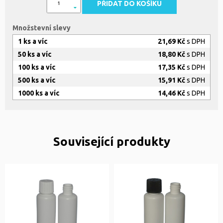
PŘIDAT DO KOŠÍKU
Množstevní slevy
1 ks a víc
21,69 Kč
s DPH
50 ks a víc
18,80 Kč
s DPH
100 ks a víc
17,35 Kč
s DPH
500 ks a víc
15,91 Kč
s DPH
1000 ks a víc
14,46 Kč
s DPH
Související produkty