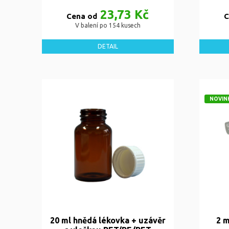
23,73 Kč
Cena od
C
V balení po 154 kusech
DETAIL
NOVIN
20 ml hnědá lékovka + uzávěr
2 m