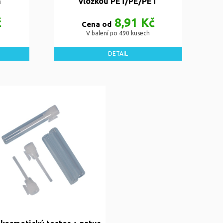
m
vložkou PET/PE/PET
č
8,91 Kč
Cena od
V balení po 490 kusech
DETAIL