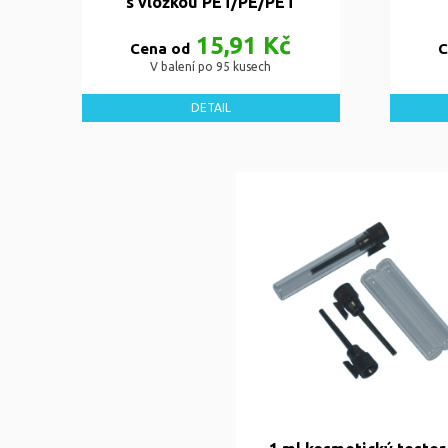
s vložkou PET/PE/PET
15,91 Kč
Cena od
C
V balení po 95 kusech
DETAIL