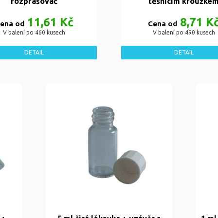
rozprašovač
těsnicím kroužke
11,61 Kč
8,71 K
ena od
Cena od
V balení po 460 kusech
V balení po 490 kusech
DETAIL
DETAIL