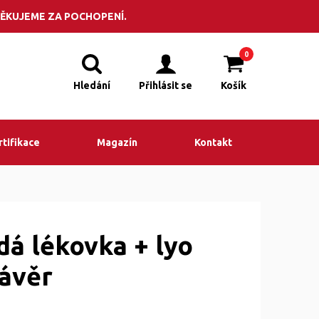
POPTÁVKA
adit? Volejte +420 495 523 201
ĚKUJEME ZA POCHOPENÍ.
0
Hledání
Přihlásit se
Košík
rtifikace
Magazín
Kontakt
dá lékovka + lyo
závěr