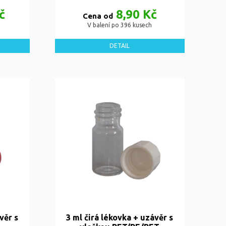
č
8,90 Kč
Cena od
V balení po 396 kusech
DETAIL
věr s
3 ml čirá lékovka + uzávěr s