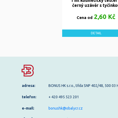
1 ml kosmetický tester
černý uzávěr s tyčinko
2,60 Kč
Cena od
DETAIL
adresa:
BONUS HK s.r.o., třída SNP 402/48, 500 03
telefon:
+ 420 495 523 201
e-mail:
bonushk@obalycr.cz