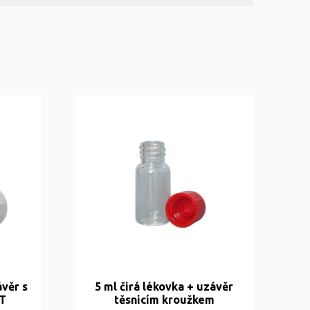
ávěr s
5 ml čirá lékovka + uzávěr
T
těsnicím kroužkem