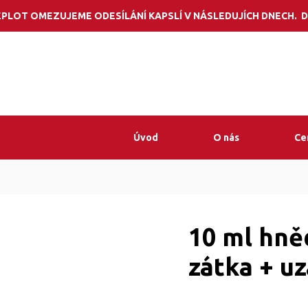
Potřebujete por
PLOT OMEZUJEME ODESÍLÁNÍ KAPSLÍ V NÁSLEDUJÍCH DNECH. D
Úvod
O nás
Ce
10 ml hně
zátka + u