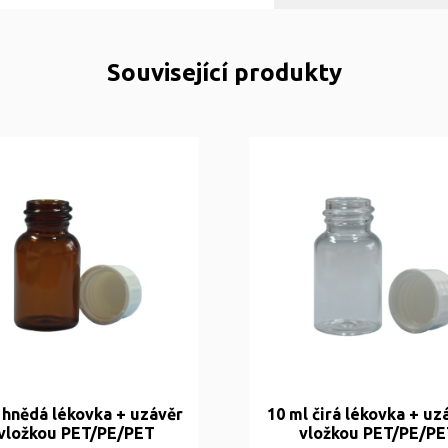
Související produkty
 hnědá lékovka + uzávěr
10 ml čirá lékovka + uz
 vložkou PET/PE/PET
vložkou PET/PE/PE