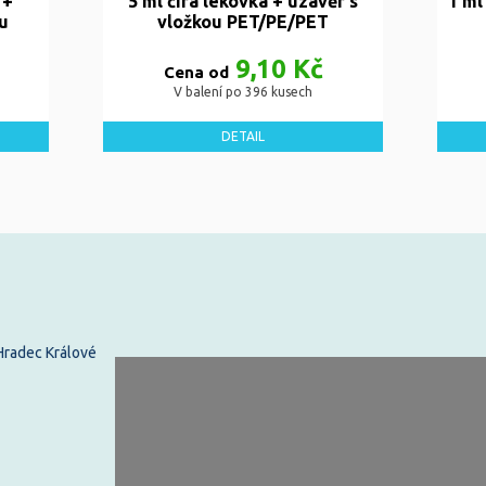
 +
5 ml čirá lékovka + uzávěr s
1 ml
u
vložkou PET/PE/PET
9,10 Kč
Cena od
V balení po 396 kusech
DETAIL
 Hradec Králové