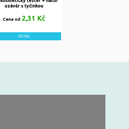
 kosmetický tester + natur
uzávěr s tyčinkou
2,31 Kč
Cena od
DETAIL