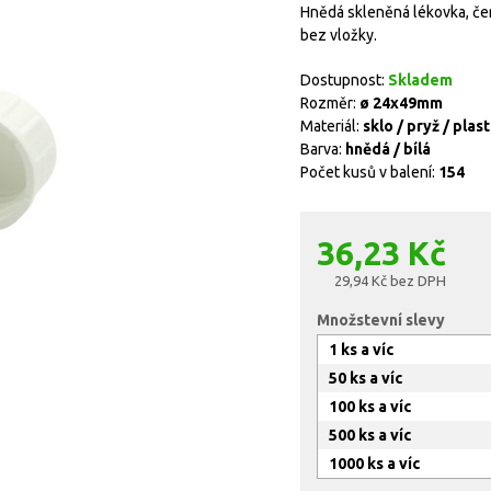
Hnědá skleněná lékovka, červ
bez vložky.
Dostupnost:
Skladem
Rozměr:
ø 24x49mm
Materiál:
sklo / pryž / plast
Barva:
hnědá / bílá
Počet kusů v balení:
154
36,23 Kč
29,94 Kč bez DPH
Množstevní slevy
1 ks a víc
50 ks a víc
100 ks a víc
500 ks a víc
1000 ks a víc