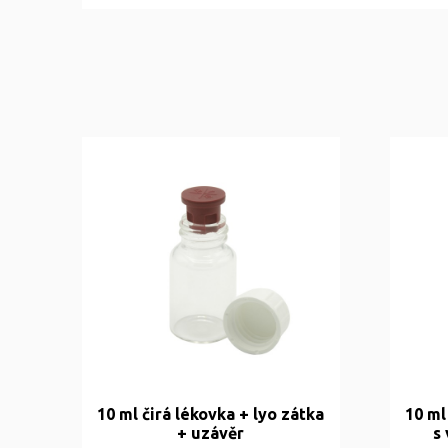
10 ml čirá lékovka + lyo zátka
10 ml
+ uzávěr
s