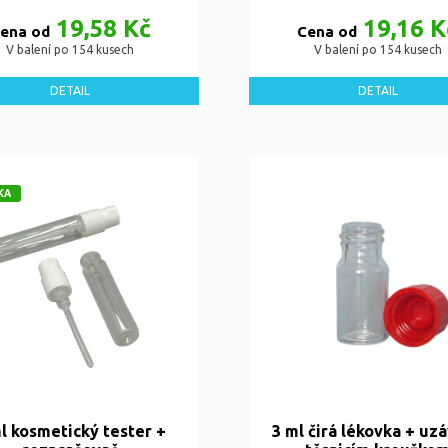
19,58 Kč
19,16 K
ena od
Cena od
V balení po 154 kusech
V balení po 154 kusech
DETAIL
DETAIL
KA
l kosmetický tester +
3 ml čirá lékovka + uzá